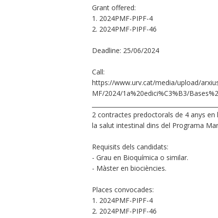
Grant offered:
1. 2024PMF-PIPF-4
2. 2024PMF-PIPF-46
Deadline: 25/06/2024
Call:
https://www.urv.cat/media/upload/arxi
MF/2024/1a%20edici%C3%B3/Bases%20
___________________________________________
2 contractes predoctorals de 4 anys en 
la salut intestinal dins del Programa Ma
Requisits dels candidats:
- Grau en Bioquímica o similar.
- Màster en biociències.
Places convocades:
1. 2024PMF-PIPF-4
2. 2024PMF-PIPF-46