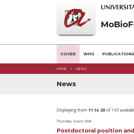
MoBioF
COVER
WHO
PUBLICATION
HOME
NEWS
News
Displaying from
11 to 20
of 147 availab
Thursday, 6 June 2024
Postdoctoral position and