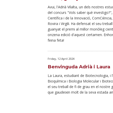
Avui, l'Adrià Vilalta, un dels nostres estu
del concurs "Vols saber què investigo?", 
Científica i de la Innovació, ComCiència,
Rovira i Virgili. Ha defensat el seu trebal
guanyat el premi al millor monòleg cientí
onzena edició d'aquest certamen. Enhor
feina feta!
Friday, 12 April 2024
Benvinguda Adrià i Laura
La Laura, estudiant de Biotecnologia, i l
Bioquímica i Biologia Molecular i Biotecn
el seu treball de fi de grau en el nostr
que gaudeixin molt de la seva estada a