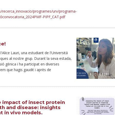
us/recerca_innovacio/programes/urv/programa-
convocatoria_2024PMF-PIPF_CAT.pdf
ce!
Alice Lauri, una estudiant de l'Universitá
tiques al nostre grup. Durant la seva estada,
ió gènica i ha participat en diverses
rem que hagis gaudit i après de
e impact of insect protein
th and disease: insights
t in vivo models.