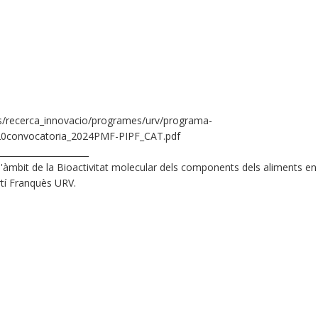
us/recerca_innovacio/programes/urv/programa-
convocatoria_2024PMF-PIPF_CAT.pdf
_____________________
l'àmbit de la Bioactivitat molecular dels components dels aliments en
rtí Franquès URV.