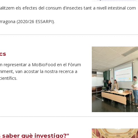
alitzem els efectes del consum d'insectes tant a nivell intestinal com
arragona (2020/26 ESSARPI).
cs
 van representar a MoBioFood en el Fòrum
eniment, van acostar la nostra recerca a
ientífics.
s saber què investigo?"