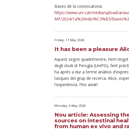
Bases de la convocatoria:
https://www.urv.cat/media/upload/arxi
MF/2024/1a%20edici%C3%B3/Bases%20
Friday, 17 May 2024
It has been a pleasure Ali
Aquest segon quadrimestre, hem tingut l'
degli studi di Perugia (UniPG), fent pràc
ha après a dur a terme anàlisis d'express
tasques del grup de recerca. Alice, espe
l'experiència. Fins aviat!
Monday, 6 May 2024
Nou article: Assessing th
sources on intestinal heal
from human ex vivo and ra