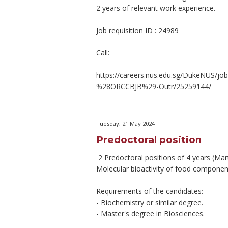
2 years of relevant work experience.
Job requisition ID : 24989
Call:
https://careers.nus.edu.sg/DukeNUS/
%28ORCCBJB%29-Outr/25259144/
Tuesday, 21 May 2024
Predoctoral position
2 Predoctoral positions of 4 years (Ma
Molecular bioactivity of food component
Requirements of the candidates:
- Biochemistry or similar degree.
- Master's degree in Biosciences.