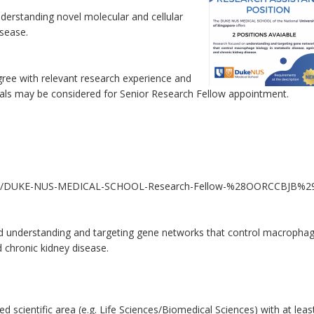
understanding novel molecular and cellular
sease.
ree with relevant research experience and
tials may be considered for Senior Research Fellow appointment.
/job/DUKE-NUS-MEDICAL-SCHOOL-Research-Fellow-%28OORCCBJB%2
ield understanding and targeting gene networks that control macropha
 chronic kidney disease.
ed scientific area (e.g. Life Sciences/Biomedical Sciences) with at leas