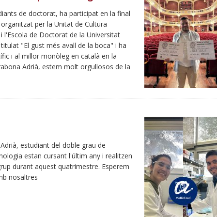
diants de doctorat, ha participat en la final
organitzat per la Unitat de Cultura
 i l'Escola de Doctorat de la Universitat
l titulat "El gust més avall de la boca" i ha
fic i al millor monòleg en català en la
abona Adrià, estem molt orgullosos de la
'Adrià, estudiant del doble grau de
ologia estan cursant l'últim any i realitzen
e grup durant aquest quatrimestre. Esperem
mb nosaltres