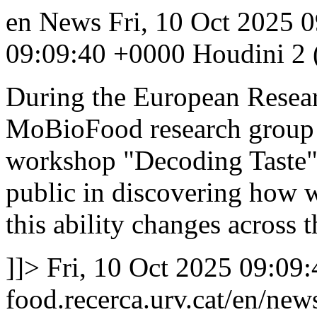
en
News
Fri, 10 Oct 2025 
09:09:40 +0000
Houdini 2 (
During the European Resear
MoBioFood research group p
workshop "Decoding Taste",
public in discovering how w
this ability changes across t
]]>
Fri, 10 Oct 2025 09:09
food.recerca.urv.cat/en/new