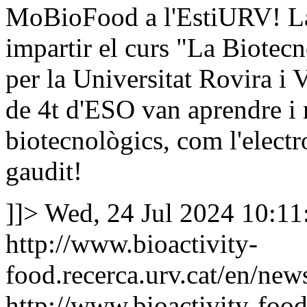
MoBioFood a l'EstiURV! La
impartir el curs "La Biotecn
per la Universitat Rovira i 
de 4t d'ESO van aprendre i 
biotecnològics, com l'elect
gaudit!
]]>
Wed, 24 Jul 2024 10:1
http://www.bioactivity-
food.recerca.urv.cat/en/new
http://www.bioactivity-food