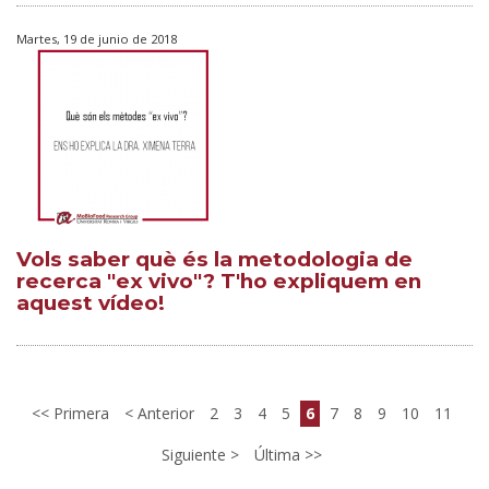
Martes, 19 de junio de 2018
Vols saber què és la metodologia de
recerca "ex vivo"? T'ho expliquem en
aquest vídeo!
Primera
Anterior
2
3
4
5
6
7
8
9
10
11
Siguiente
Última