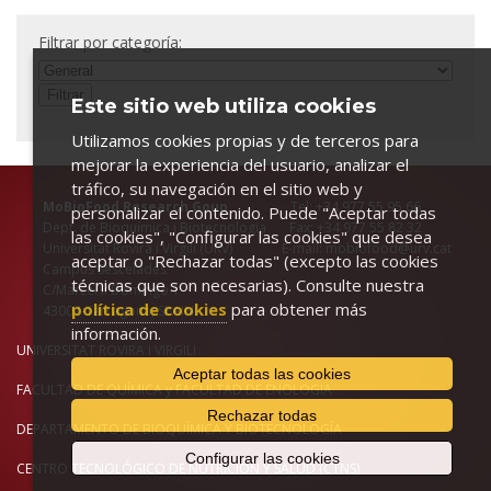
Filtrar por categoría:
Este sitio web utiliza cookies
Utilizamos cookies propias y de terceros para
mejorar la experiencia del usuario, analizar el
tráfico, su navegación en el sitio web y
MoBioFood Research Goup
Tel: +34 977 55 95 66
personalizar el contenido. Puede "Aceptar todas
Dept. de Bioquímica i Biotecnologia Fax: +34 977 55 82 32
las cookies", "Configurar las cookies" que desea
Universitat Rovira i Virgili (URV) E-mail: mobiofood@urv.cat
aceptar o "Rechazar todas" (excepto las cookies
Campus Sescelades
técnicas que son necesarias). Consulte nuestra
C/Marcel.lí Domingo 1
política de cookies
para obtener más
43007-Tarragona, SPAIN
información.
UNIVERSITAT ROVIRA I VIRGILI
Aceptar todas las cookies
FACULTAD DE QUÍMICA
y
FACULTAD DE ENOLOGIA
Rechazar todas
DEPARTAMENTO DE BIOQUÍMICA Y BIOTECNOLOGÍA
Configurar las cookies
CENTRO TECNOLÓGICO DE NUTRICIÓN Y SALUD (CTNS)