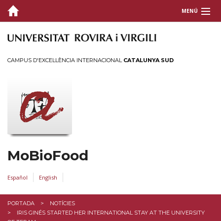
MENÚ
PORTADA
QUI SOM
CAMPUS D'EXCEL·LÈNCIA INTERNACIONAL
CATALUNYA SUD
PUBLICACIONS
FINANÇAMENT
EXPERTESA
TESIS
MoBioFood
CONTACTE
Español
English
PORTADA
NOTÍCIES
IRIS GINÉS STARTED HER INTERNATIONAL STAY AT THE UNIVERSITY