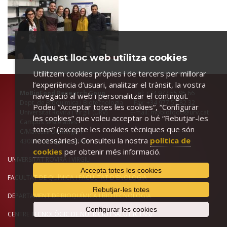
Aquest lloc web utilitza cookies
Utilitzem cookies pròpies i de tercers per millorar
l’experiència d’usuari, analitzar el trànsit, la vostra
MoBioFood Research Goup
Tel: +34 977 55 95 66
navegació al web i personalitzar el contingut.
Dept. de Bioquímica i Biotecnologia Fax: +34 977 55 82 32
Podeu “Acceptar totes les cookies”, “Configurar
Universitat Rovira i Virgili (URV) E-mail: mobiofood@urv.cat
les cookies” que voleu acceptar o bé “Rebutjar-les
Campus Sescelades
totes” (excepte les cookies tècniques que són
C/Marcel.lí Domingo 1
necessàries). Consulteu la nostra
política de
43007-Tarragona, SPAIN
cookies
per obtenir més informació.
UNIVERSITAT ROVIRA I VIRGILI
Accepta totes les cookies
FACULTAT DE QUÍMICA
i
FACULTAT D'ENOLOGIA
Rebutjar-les totes
DEPARTAMENT DE BIOQUÍMICA I BIOTECNOLOGIA
Configurar les cookies
CENTRE TECNOLÒGIC DE NUTRICIÓ I SALUT (CTNS)