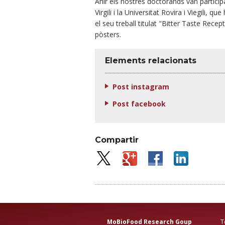
Ahir els nostres doctorands van participa
Virgili i la Universitat Rovira i Viegili, 
el seu treball titulat "Bitter Taste Rece
pòsters.
Elements relacionats
Post instagram
Post facebook
Compartir
MoBioFood Research Goup
Tel: +3