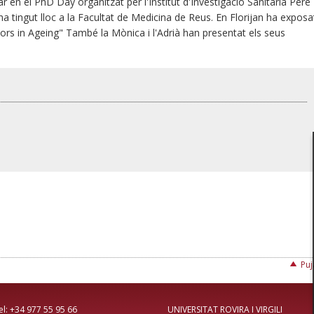
r en el PhD Day organitzat per l'Institut d'Investigació Sanitària Pere
que ha tingut lloc a la Facultat de Medicina de Reus. En Florijan ha exposa
ptors in Ageing" També la Mònica i l'Adrià han presentat els seus
Puj
4 977 55 95 66
UNIVERSITAT ROVIRA I VIRGILI